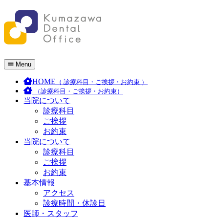
Kumazawa
Dental
Office
Menu
HOME
（ 診療科目・ご挨拶・お約束 ）
（診療科目・ご挨拶・お約束）
当院について
診療科目
ご挨拶
お約束
当院について
診療科目
ご挨拶
お約束
基本情報
アクセス
診療時間・休診日
医師・スタッフ