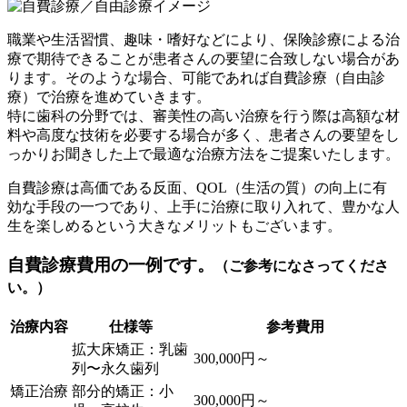
職業や生活習慣、趣味・嗜好などにより、保険診療による治
療で期待できることが患者さんの要望に合致しない場合があ
ります。そのような場合、可能であれば自費診療（自由診
療）で治療を進めていきます。
特に歯科の分野では、審美性の高い治療を行う際は高額な材
料や高度な技術を必要する場合が多く、患者さんの要望をし
っかりお聞きした上で最適な治療方法をご提案いたします。
自費診療は高価である反面、QOL（生活の質）の向上に有
効な手段の一つであり、上手に治療に取り入れて、豊かな人
生を楽しめるという大きなメリットもございます。
自費診療費用の一例です。
（ご参考になさってくださ
い。）
治療内容
仕様等
参考費用
拡大床矯正：乳歯
300,000円～
列〜永久歯列
矯正治療
部分的矯正：小
300,000円～