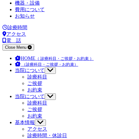
機器・設備
費用について
お知らせ
診療時間
アクセス
電 話
Close Menu
HOME
（ 診療科目・ご挨拶・お約束 ）
（診療科目・ご挨拶・お約束）
当院について
Show
sub
診療科目
menu
ご挨拶
お約束
当院について
Show
sub
診療科目
menu
ご挨拶
お約束
基本情報
Show
sub
アクセス
menu
診療時間・休診日