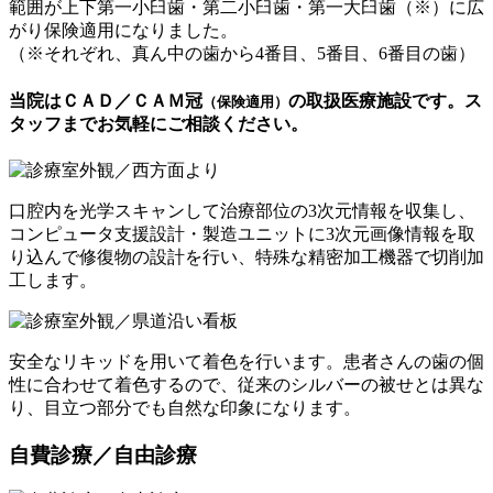
範囲が上下第一小臼歯・第二小臼歯・第一大臼歯（※）に広
がり保険適用になりました。
（※それぞれ、真ん中の歯から4番目、5番目、6番目の歯）
当院はＣＡＤ／ＣＡＭ冠
の取扱医療施設です。ス
（保険適用）
タッフまでお気軽にご相談ください。
口腔内を光学スキャンして治療部位の3次元情報を収集し、
コンピュータ支援設計・製造ユニットに3次元画像情報を取
り込んで修復物の設計を行い、特殊な精密加工機器で切削加
工します。
安全なリキッドを用いて着色を行います。患者さんの歯の個
性に合わせて着色するので、従来のシルバーの被せとは異な
り、目立つ部分でも自然な印象になります。
自費診療／自由診療